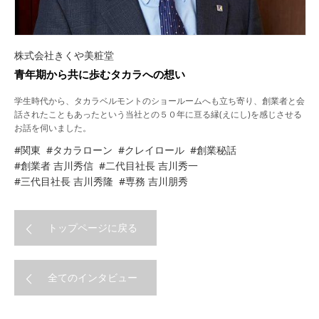
株式会社きくや美粧堂
青年期から共に歩むタカラへの想い
学生時代から、タカラベルモントのショールームへも立ち寄り、創業者と会
話されたこともあったという当社との５０年に亘る縁(えにし)を感じさせる
お話を伺いました。
#関東
#タカラローン
#クレイロール
#創業秘話
#創業者 吉川秀信
#二代目社長 吉川秀一
#三代目社長 吉川秀隆
#専務 吉川朋秀
トップページに戻る
全てのインタビュー