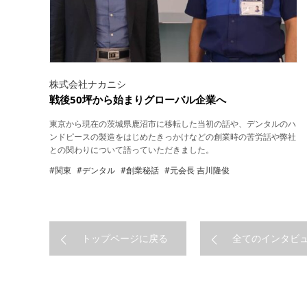
株式会社ナカニシ
戦後50坪から始まりグローバル企業へ
東京から現在の茨城県鹿沼市に移転した当初の話や、デンタルのハ
ンドピースの製造をはじめたきっかけなどの創業時の苦労話や弊社
との関わりについて語っていただきました。
#関東
#デンタル
#創業秘話
#元会長 吉川隆俊
トップページに戻る
全てのインタビ