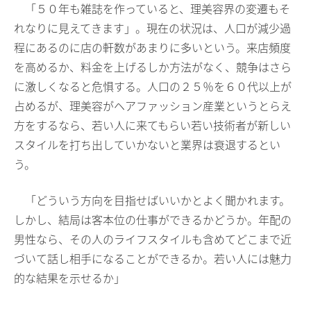
「５０年も雑誌を作っていると、理美容界の変遷もそ
れなりに見えてきます」。現在の状況は、人口が減少過
程にあるのに店の軒数があまりに多いという。来店頻度
を高めるか、料金を上げるしか方法がなく、競争はさら
に激しくなると危惧する。人口の２５％を６０代以上が
占めるが、理美容がヘアファッション産業というとらえ
方をするなら、若い人に来てもらい若い技術者が新しい
スタイルを打ち出していかないと業界は衰退するとい
う。
「どういう方向を目指せばいいかとよく聞かれます。
しかし、結局は客本位の仕事ができるかどうか。年配の
男性なら、その人のライフスタイルも含めてどこまで近
づいて話し相手になることができるか。若い人には魅力
的な結果を示せるか」