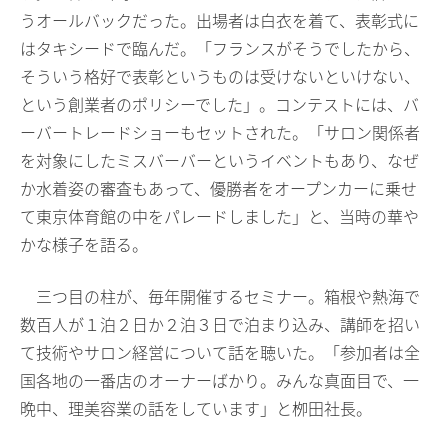
うオールバックだった。出場者は白衣を着て、表彰式に
はタキシードで臨んだ。「フランスがそうでしたから、
そういう格好で表彰というものは受けないといけない、
という創業者のポリシーでした」。コンテストには、バ
ーバートレードショーもセットされた。「サロン関係者
を対象にしたミスバーバーというイベントもあり、なぜ
か水着姿の審査もあって、優勝者をオープンカーに乗せ
て東京体育館の中をパレードしました」と、当時の華や
かな様子を語る。
三つ目の柱が、毎年開催するセミナー。箱根や熱海で
数百人が１泊２日か２泊３日で泊まり込み、講師を招い
て技術やサロン経営について話を聴いた。「参加者は全
国各地の一番店のオーナーばかり。みんな真面目で、一
晩中、理美容業の話をしています」と栁田社長。