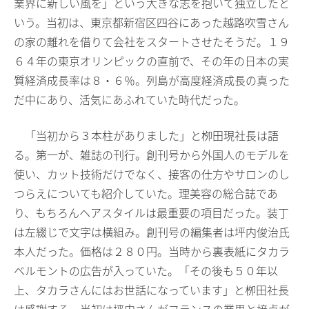
業界に新しい風を」という大きな志を抱いて独立したと
いう。当初は、東京都新宿区四谷にあった越路吹雪さん
の家の離れを借りて会社をスタートさせたそうだ。１９
６４年の東京オリンピックの直前で、その年の日本の実
質経済成長率は８・６％。列島が高度経済成長の真った
だ中にあり、活気にあふれていた時代だった。
「当初から３本柱がありました」と栁田現社長は語
る。第一が、雑誌の刊行。創刊号から外国人のモデルを
使い、カット技術だけでなく、接客の仕方やサロンのし
つらえについても紹介していた。理美容の総合誌であ
り、もちろんヘアスタイルは最重要の項目だった。装丁
は左綴じで文字は横組み。創刊号の編集者は坪内俊治氏
本人だった。価格は２８０円。当時から裏表紙にタカラ
ベルモントの広告が入っていた。「その後も５０年以
上、タカラさんにはお世話になっています」と栁田社長