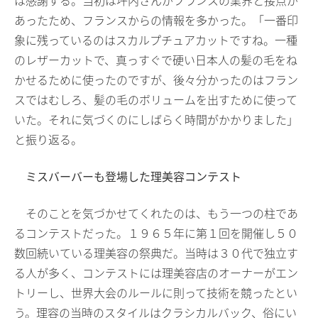
は感謝する。当初は坪内さんがフランスの業界と接点が
あったため、フランスからの情報を多かった。「一番印
象に残っているのはスカルプチュアカットですね。一種
のレザーカットで、真っすぐで硬い日本人の髪の毛をね
かせるために使ったのですが、後々分かったのはフラン
スではむしろ、髪の毛のボリュームを出すために使って
いた。それに気づくのにしばらく時間がかかりました」
と振り返る。
ミスバーバーも登場した理美容コンテスト
そのことを気づかせてくれたのは、もう一つの柱であ
るコンテストだった。１９６５年に第１回を開催し５０
数回続いている理美容の祭典だ。当時は３０代で独立す
る人が多く、コンテストには理美容店のオーナーがエン
トリーし、世界大会のルールに則って技術を競ったとい
う。理容の当時のスタイルはクラシカルバック、俗にい